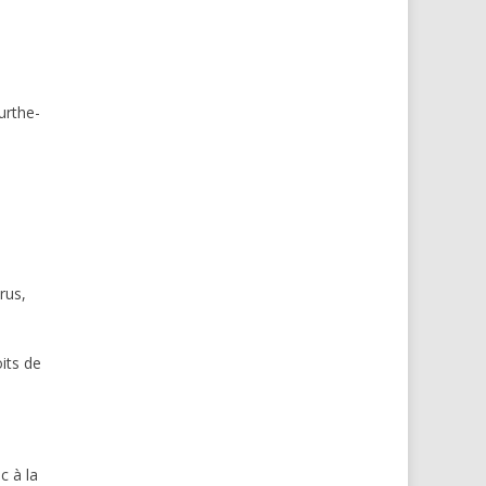
urthe-
rus,
oits de
c à la