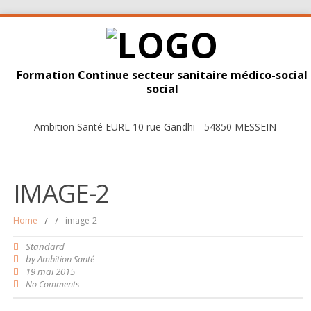
Formation Continue secteur sanitaire médico-social
social
Ambition Santé EURL 10 rue Gandhi - 54850 MESSEIN
IMAGE-2
Home
/
/
image-2
Standard
by
Ambition Santé
19 mai 2015
No Comments