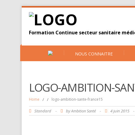
Formation Continue secteur sanitaire médic
NOUS CONNAITRE
LOGO-AMBITION-SAN
Home
/
/
logo-ambition-sante-france15
Standard
-
by
-
4 juin 2015
Ambition Santé