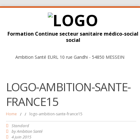
Formation Continue secteur sanitaire médico-social
social
Ambition Santé EURL 10 rue Gandhi - 54850 MESSEIN
LOGO-AMBITION-SANTE-
FRANCE15
Home
/
/
logo-ambition-sante-france15
Standard
by
Ambition Santé
4 juin 2015