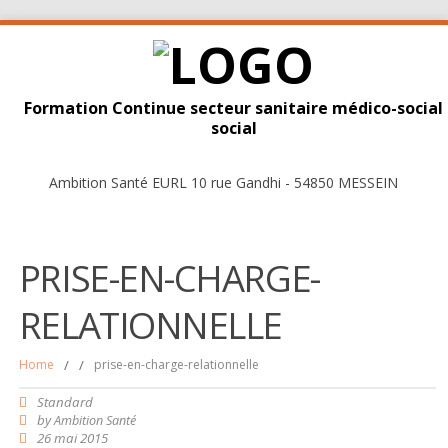
Formation Continue secteur sanitaire médico-social
social
Ambition Santé EURL 10 rue Gandhi - 54850 MESSEIN
PRISE-EN-CHARGE-
RELATIONNELLE
Home
/
/
prise-en-charge-relationnelle
Standard
by
Ambition Santé
26 mai 2015